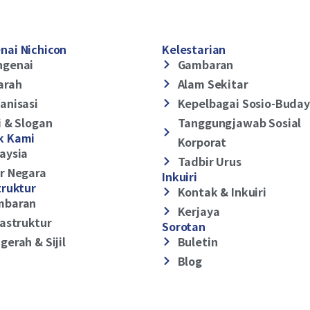
nai Nichicon
Kelestarian
ngenai
Gambaran
arah
Alam Sekitar
anisasi
Kepelbagai Sosio-Buda
i & Slogan
Tanggungjawab Sosial
k Kami
Korporat
aysia
Tadbir Urus
r Negara
Inkuiri
truktur
Kontak & Inkuiri
mbaran
Kerjaya
rastruktur
Sorotan
gerah & Sijil
Buletin
Blog