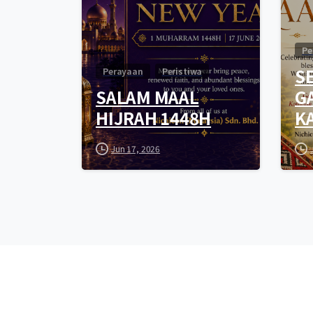
Pe
S
Perayaan
Peristiwa
SALAM MAAL
G
HIJRAH 1448H
K
Jun 17, 2026