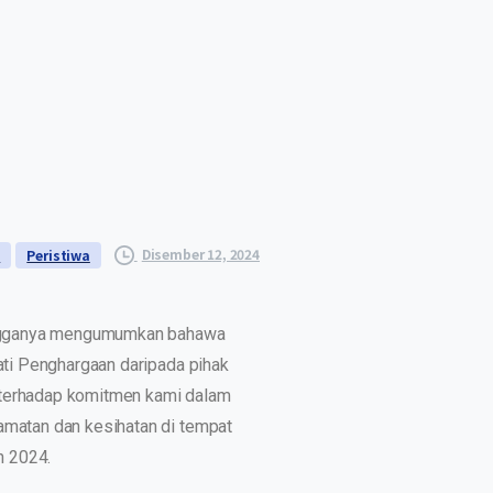
Disember 12, 2024
i
Peristiwa
ngganya mengumumkan bahawa
ti Penghargaan daripada pihak
n terhadap komitmen kami dalam
atan dan kesihatan di tempat
n 2024.