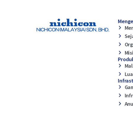
Menge
Me
Sej
Org
Mis
Produ
Mal
Lua
Infras
Ga
Inf
Anu