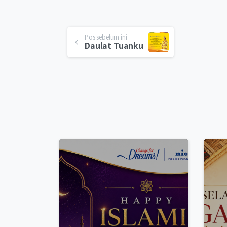
Pos sebelum ini
Daulat Tuanku
0