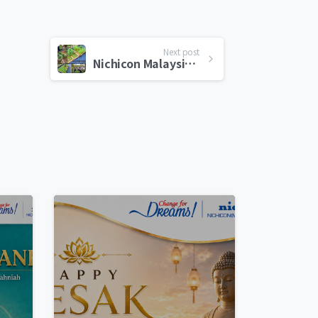
Next post
Nichicon Malaysia Menyokong Projek Penanaman UPM
0
0