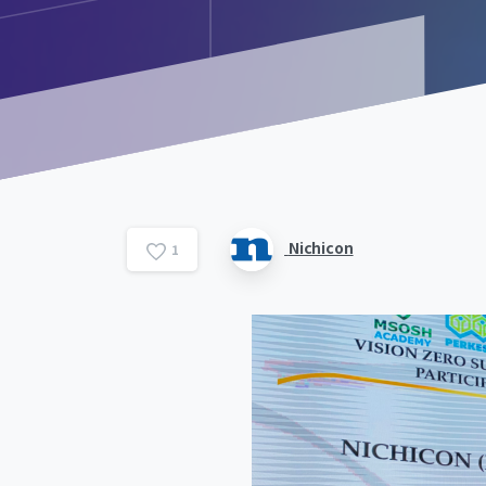
Nichicon
1