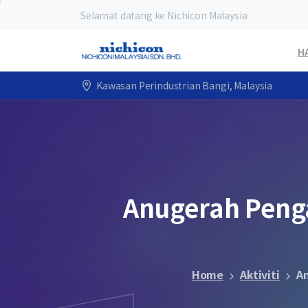
Selamat datang ke Nichicon Malaysia
H
Kawasan Perindustrian Bangi, Malaysia
Anugerah
Peng
Home
Aktiviti
A