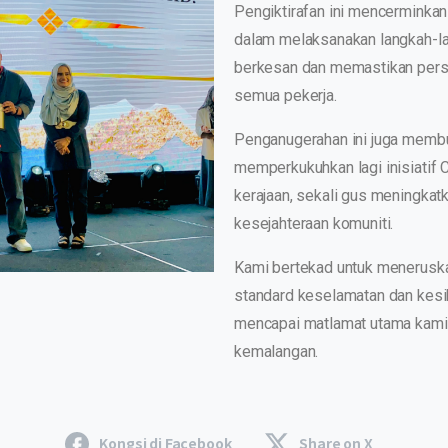
Pengiktirafan ini mencerminkan
dalam melaksanakan langkah-l
berkesan dan memastikan persek
semua pekerja.
Penganugerahan ini juga memb
memperkukuhkan lagi inisiatif
kerajaan, sekali gus meningka
kesejahteraan komuniti.
Kami bertekad untuk meneruska
standard keselamatan dan kesih
mencapai matlamat utama kami, 
kemalangan.
Kongsi di Facebook
Share on X